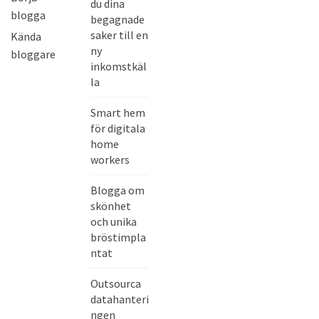
du dina
blogga
begagnade
saker till en
Kända
ny
bloggare
inkomstkäl
la
Smart hem
för digitala
home
workers
Blogga om
skönhet
och unika
bröstimpla
ntat
Outsourca
datahanteri
ngen